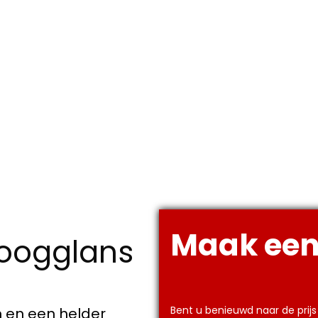
Maak een
hoogglans
Bent u benieuwd naar de prij
en en een helder