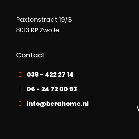
Paxtonstraat 19/B
g
8013 RP Zwolle
Contact
p
038 - 422 27 14
06 - 24 72 00 93
info@berahome.nl