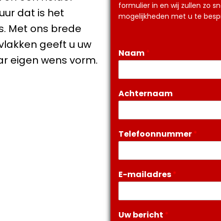
formulier in en wij zullen z
ur dat is het
mogelijkheden met u te besp
. Met ons brede
vlakken geeft u uw
Naam
*
ar eigen wens vorm.
Achternaam
Telefoonnummer
*
E-mailadres
*
Uw bericht
*