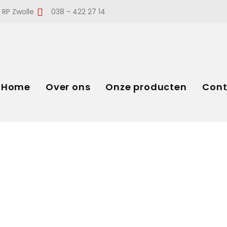
 RP Zwolle
038 - 422 27 14
Home
Over ons
Onze producten
Cont