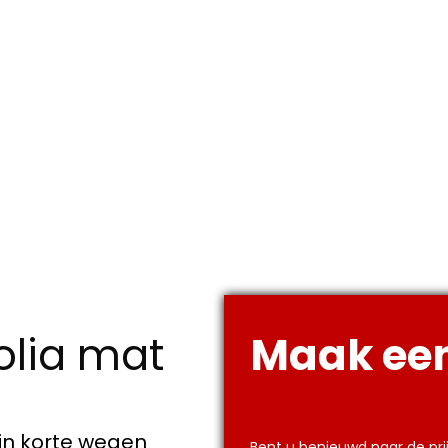
lia mat
Maak een
jn korte wegen
Bent u benieuwd naar de pri