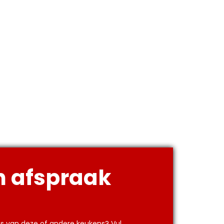
 afspraak
js van deze of andere keukens? Vul