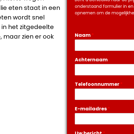
onderstaand formulier in en 
ie eten staat in een
opnemen om de mogelijkhed
eten wordt snel
in het zitgedeelte
Naam
*
, maar zien er ook
Achternaam
Telefoonnummer
*
E-mailadres
*
Uw bericht
*