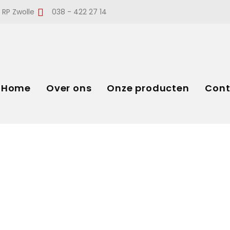
 RP Zwolle
038 - 422 27 14
Home
Over ons
Onze producten
Cont