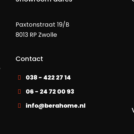
Paxtonstraat 19/B
g
8013 RP Zwolle
Contact
p
038 - 422 27 14
06 - 24 72 00 93
info@berahome.nl