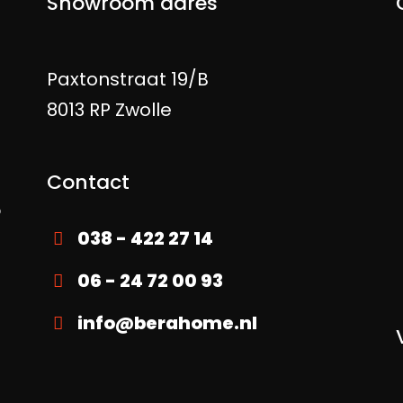
Showroom adres
Paxtonstraat 19/B
g
8013 RP Zwolle
Contact
p
038 - 422 27 14
06 - 24 72 00 93
info@berahome.nl