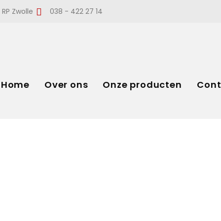
 RP Zwolle
038 - 422 27 14
Home
Over ons
Onze producten
Cont