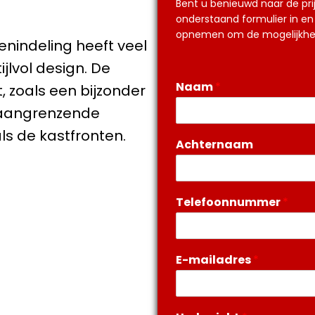
Bent u benieuwd naar de pri
onderstaand formulier in en 
opnemen om de mogelijkhed
nindeling heeft veel
jlvol design. De
Naam
*
, zoals een bijzonder
 aangrenzende
als de kastfronten.
Achternaam
Telefoonnummer
*
E-mailadres
*